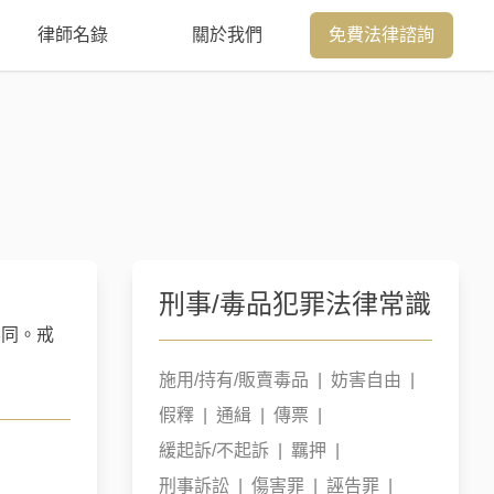
律師名錄
關於我們
免費法律諮詢
刑事/毒品犯罪
法律常識
不同。戒
施用/持有/販賣毒品
|
妨害自由
|
假釋
|
通緝
|
傳票
|
緩起訴/不起訴
|
羈押
|
刑事訴訟
|
傷害罪
|
誣告罪
|