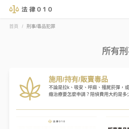
首頁
/
刑事/毒品犯罪
所有
刑
施用/持有/販賣毒品
不論是拉k、吸安、呼麻、殭屍菸彈，
癮治療要怎麼申請？陪偵費用大約是多