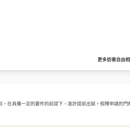
更多
妨害自由
相
前，在具備一定的要件的前提下，准許提前出獄。假釋申請的門