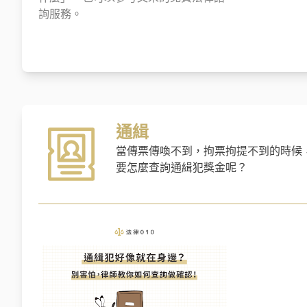
詢服務。
通緝
當傳票傳喚不到，拘票拘提不到的時候
要怎麼查詢通緝犯獎金呢？