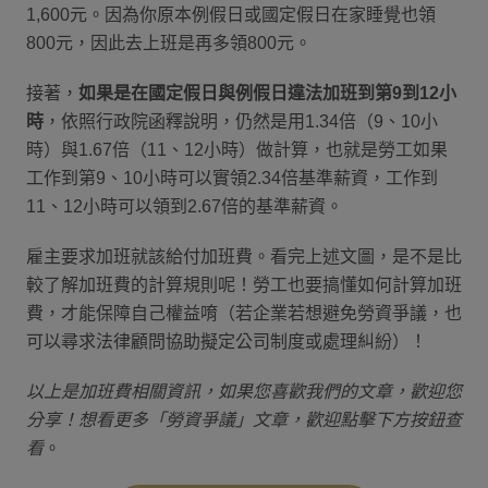
1,600元。因為你原本例假日或國定假日在家睡覺也領
800元，因此去上班是再多領800元。
接著，
如果是在國定假日與例假日違法加班到第9到12小
時
，依照行政院函釋說明，仍然是用1.34倍（9、10小
時）與1.67倍（11、12小時）做計算，也就是勞工如果
工作到第9、10小時可以實領2.34倍基準薪資，工作到
11、12小時可以領到2.67倍的基準薪資。
雇主要求加班就該給付加班費。看完上述文圖，是不是比
較了解加班費的計算規則呢！勞工也要搞懂如何計算加班
費，才能保障自己權益唷（若企業若想避免勞資爭議，也
可以尋求法律顧問協助擬定公司制度或處理糾紛）！
以上是加班費相關資訊，如果您喜歡我們的文章，歡迎您
分享！想看更多「勞資爭議」文章，歡迎點擊下方按鈕查
看
。