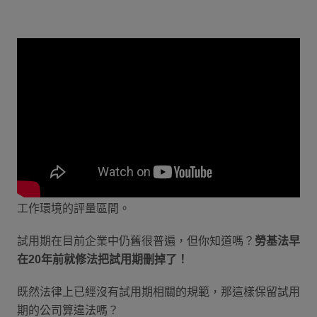
一、勞基法試用期有規範嗎？可以延
長嗎？
(一) 試用期違法嗎？
試用期（英文：Probation）是許多公司用來考核與確認
新進員工是否能勝任工作，同時也讓員工了解職務屬性、
工作環境的評量區間。
試用期在目前企業中仍舊很普遍，但你知道嗎？
勞基法早
在20年前就修法把試用期刪掉了！
既然法律上已經沒有試用期相關的規範，那這樣保留試用
期的公司算違法嗎？