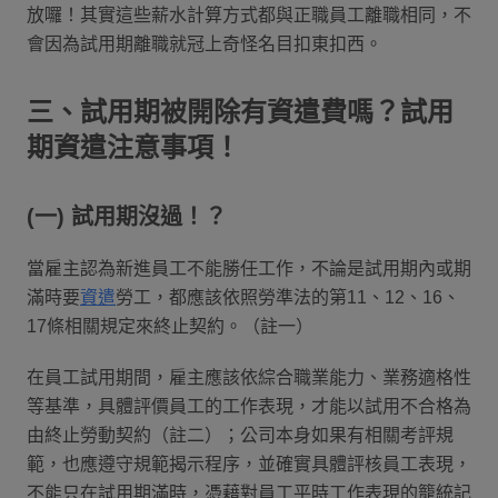
放囉！其實這些薪水計算方式都與正職員工離職相同，不
會因為試用期離職就冠上奇怪名目扣東扣西。
三、試用期被開除有資遣費嗎？試用
期資遣注意事項！
(一) 試用期沒過！？
當雇主認為新進員工不能勝任工作，不論是試用期內或期
滿時要
資遣
勞工，都應該依照勞準法的第11、12、16、
17條相關規定來終止契約。（註一）
在員工試用期間，雇主應該依綜合職業能力、業務適格性
等基準，具體評價員工的工作表現，才能以試用不合格為
由終止勞動契約（註二）；公司本身如果有相關考評規
範，也應遵守規範揭示程序，並確實具體評核員工表現，
不能只在試用期滿時，憑藉對員工平時工作表現的籠統記