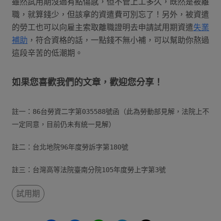
雖然試用期沒過有點傷感，但不管上工多久，既然是被離
職，就算錢少，但該拿的資遣費可別忘了！另外，被資遣
的勞工也可以向雇主索取離職證明去申請試用期資遣
失業
補助
，符合資格的話，一點錢不無小補，可以幫助你熬過
這段辛苦的低潮期。
如果您喜歡我們的文章，歡迎您分享！
註一：86台勞資二字第035588號函（此為勞動部見解，法院上不
一定同意，目前仍未有統一見解）
註二：台北地院96年度勞訴字第180號
註三：台灣高等法院臺南分院105年度勞上字第3號
試用期