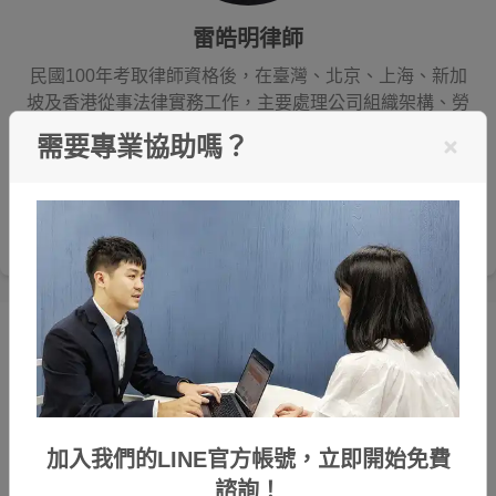
雷皓明律師
民國100年考取律師資格後，在臺灣、北京、上海、新加
坡及香港從事法律實務工作，主要處理公司組織架構、勞
僱關係及仲裁程序，執業以來經手超過百間上市、未上市
需要專業協助嗎？
公司之相關爭議。訴訟方面擅長處理家事及繼承案件，自
107年獨立創設喆律法律事務所迄今，已辦理超過500件
上述類型案件，成功協助當事人爭取法律上應有的權益及
保障。
編輯精選
加入我們的LINE官方帳號，立即開始免費
諮詢！