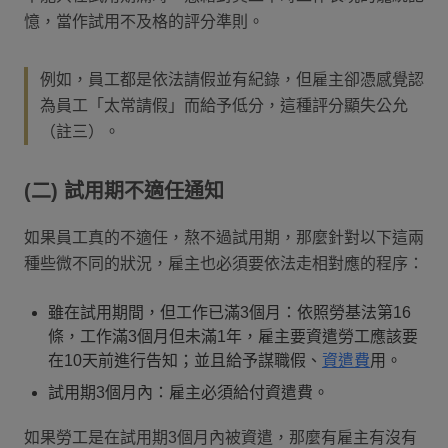
憶，當作試用不及格的評分準則。
例如，員工都是依法請假並有紀錄，但雇主卻憑感覺認
為員工「太常請假」而給予低分，這種評分顯失公允
（註三）。
(二) 試用期不適任通知
如果員工真的不適任，熬不過試用期，那麼針對以下這兩
種些微不同的狀況，雇主也必須要依法走相對應的程序：
雖在試用期間，但工作已滿3個月：依照勞基法第16
條，工作滿3個月但未滿1年，雇主要資遣勞工應該要
在10天前進行告知；並且給予謀職假、
資遣費
用。
試用期3個月內：雇主必須給付資遣費。
如果勞工是在試用期3個月內被資遣，那麼有雇主有沒有