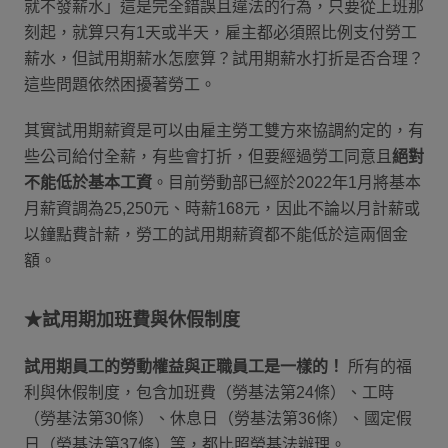
就不發薪水」這是完全錯誤且違法的行為，只要從上班那
刻起，就算只有1天或半天，雇主都必須照比例支付勞工
薪水，但試用期薪水怎麼算？試用期薪水打折是否合理？
這些問題依然困擾著勞工。
其實試用期薪資是可以由雇主勞工雙方來協調約定的，有
些公司給付全薪，有些會打折，但要經過勞工同意且
絕對
不能低於基本工資
。目前勞動部已經於2022年1月將基本
月薪資調為25,250元、時薪168元，因此不論以月計薪或
以鐘點費計薪，勞工的試用期薪資都不能低於這兩個金
額。
★試用期加班費與休假制度
試用期員工的勞動權益與正職員工是一樣的！
所有的福
利與休假制度，包含加班費（勞基法第24條）、工時
（勞基法第30條）、休息日（勞基法第36條）、國定假
日（勞基法第37條）等，都比照勞基法辦理。