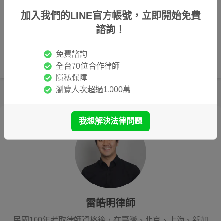
著作權由「喆律法律事務所」所有，非經正式書面授權，不
加入我們的LINE官方帳號，立即開始免費
得任意使用。
諮詢！
文章資料內容僅供參考，不宜直接引用為主張或訴訟用途，
具體個案仍請洽詢專業律師。
法令具時效性，文章內容及所引用資料，請自行查核法令動
免費諮詢
態及現行有效之實務見解。
全台70位合作律師
隱私保障
瀏覽人次超過1,000萬
我想解決法律問題
雷皓明律師
民國100年考取律師資格後，在臺灣、北京、上海、新加