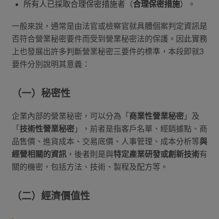
所有人已採取合理保密措施者（
合理保密措施
）。
一般來說，通常是由法官或檢察官就具體個案判定資訊是
否符合營業秘密要件而受到營業秘密法的保護。因此實務
上也發展出許多判斷營業秘密三要件的標準，本段即就3
要件分別說明其意義：
（一）秘密性
企業內部的營業秘密，可以分為「
商業性營業秘密
」及
「
技術性營業秘密
」，前者是指客戶名單、經銷據點、商
品售價、進貨成本、交易底價、人事管理、成本分析等
與
經營相關的資訊
，後者則是與
特定產業研發或創新技術
有
關的機密，包括方法、技術、製程及配方等。
（二）經濟價值性