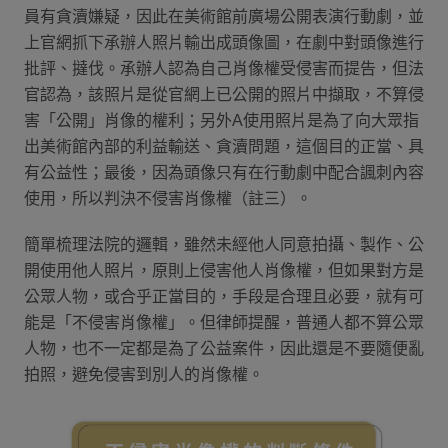
員有貪瀆嫌疑，因此在美術館前廣場公開表演行動劇，並
上官網抓下承辦人照片輸出成頭像圖，在劇中對頭像進行
批評、撻伐。承辦人認為自己肖像權受侵害而提告，但法
官認為，該照片是從官網上已公開的照片中擷取，不算侵
害「公開」肖像的權利；另外A使用照片是為了向大眾指
出美術館內部的利益輸送、貪瀆問題，這個目的正當、具
有公益性；最後，因為頭像只有在行動劇中配合諷刺內容
使用，所以判決不侵害肖像權（註三）。
簡單梳理法院的邏輯，雖然未經他人同意拍攝、製作、公
開使用他人照片，原則上侵害他人肖像權，但如果對方是
公眾人物，或合乎正當目的，手段是合理且必要，就有可
能是「不侵害肖像權」。但律師提醒，普通人都不算公眾
人物，也不一定都是為了公益案件，因此還是不要隨便亂
拍照，避免侵害到別人的肖像權。