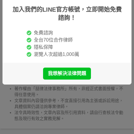
符合情節重大，獲得賠償。
加入我們的LINE官方帳號，立即開始免費
諮詢！
以上是肖像權法律資訊，如果有相關問題，歡迎點擊按鈕
找律師
免費諮詢
！
免費諮詢
全台70位合作律師
著作權
隱私保障
瀏覽人次超過1,000萬
分享至
我想解決法律問題
※網站聲明：
著作權由「喆律法律事務所」所有，非經正式書面授權，不
得任意使用。
文章資料內容僅供參考，不宜直接引用為主張或訴訟用途，
具體個案仍請洽詢專業律師。
法令具時效性，文章內容及所引用資料，請自行查核法令動
態及現行有效之實務見解。