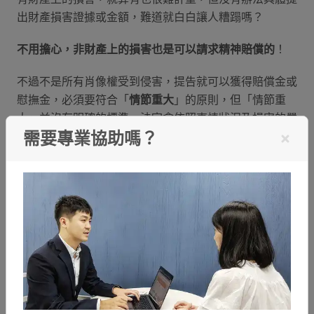
出財產損害證據或金額，難道就白白讓人糟蹋嗎？
不用擔心，非財產上的損害也是可以請求精神賠償的
！
不過不是所有肖像權受到侵害，提告就可以獲得賠償金或
慰撫金，必須要符合「
情節重大
」的原則，但「情節重
大」並沒有明確的標準，法官會依照事情狀況及損害的嚴
需要專業協助嗎？
重程度下去判斷，建議民眾可以盡量蒐集手邊證據；如果
最後判定需要賠償，法官還會考量雙方的社經地位、知名
度、經濟實力等，裁決較適當的肖像權賠償金額。
舉例：A因為長相漂亮被偷拍放上社交軟體或交友軟
體，導致被網友肉搜出個人帳號、聯絡資訊、居住、上
班、上課地點等，受到網路上言語騷擾、現實中跟蹤，
甚至威脅到人身安全，A可以截下騷擾對話、圖片、或
錄下畫面提供給法官判定，如果同時有修圖導致名譽受
損（例如與性愛、暴力相關圖結合），這時就很有可能