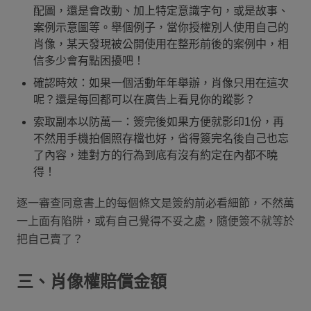
配圖，還是會改動、加上特定意識字句，或是故事、
案例示意圖等。舉個例子，當你授權別人使用自己的
肖像，某天發現被公開使用在整形前後的案例中，相
信多少會有點困擾吧！
確認時效：如果一個活動年年舉辦，肖像只用在這次
呢？還是每回都可以在廣告上看見你的蹤影？
索取副本以防萬一：簽完後如果方便就影印1份，再
不然用手機拍個照存檔也好，省得簽完名後自己也忘
了內容，連對方的行為到底有沒有約定在內都不曉
得！
逐一審查同意書上的每個條文是簽約前必看細節，不然萬
一上面有陷阱，或有自己覺得不妥之處，隨便簽不就等於
把自己賣了？
三、肖像權賠償金額