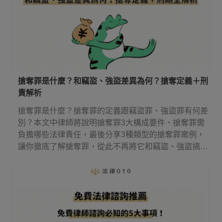
搶奪罪是什麼？和竊盜、強盜差異為何？搶奪定義＋刑
責解析
搶奪罪是什麼？搶奪罪的定義跟竊盜罪、強盜罪有何差
別？本文中律師將說明搶奪罪3大構成要件、搶奪罪需
負擔哪些法律責任，最後分享3種類型的搶奪罪案例，
讓你徹底了解搶奪罪，從此不再將它和竊盜、強盜搞
混！