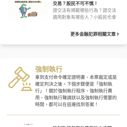
購買未上市股票可能的風險有哪
交易？股民不可不慎！
些，幫助你避免蒙受財務損失。
證交法有規範哪些行為？證交法
適用對象有哪些人？小股民也會
違反證交法嗎？違反證券交易法
刑責有多重？內線交易是怎麼認
更多
金融犯罪
相關文章
定的？內線交易需要什麼證據？
資深執業律師將於本文一次說明
證交法和內線交易法律規定！
強制執行
拿到支付命令確定證明書、本票裁定或是
確定判決之後，下個步驟便是「強制執
行」！關於強制執行程序、強制執行費
用、強制執行聲請狀以及強制執行需要的
時間，都可以在這邊找到答案！