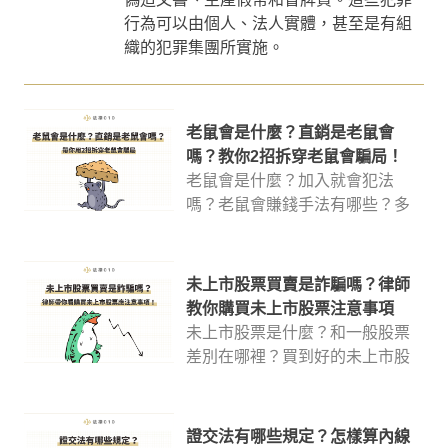
行為可以由個人、法人實體，甚至是有組
織的犯罪集團所實施。
老鼠會是什麼？直銷是老鼠會
嗎？教你2招拆穿老鼠會騙局！
老鼠會是什麼？加入就會犯法
嗎？老鼠會賺錢手法有哪些？多
層次傳銷又是什麼？本篇整理出
「老鼠會、直銷和傳銷」的比較
表格，讓你快速分辨差異，文末
未上市股票買賣是詐騙嗎？律師
也會介紹台灣兩大老鼠會案例，
教你購買未上市股票注意事項
讓我們一起避開老鼠會設下的圈
未上市股票是什麼？和一般股票
套！
差別在哪裡？買到好的未上市股
票就可以一夜致富嗎？本文將帶
你了解未上市股票買賣流程、買
賣未上市股票的注意事項，以及
證交法有哪些規定？怎樣算內線