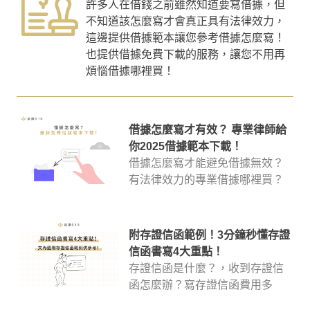
許多人在借錢之前雖然知道要寫借據，但
不知道該怎麼寫才會真正具有法律效力，
這邊提供借據範本讓您參考借據怎麼寫！
也提供借據免費下載的服務，讓您不用再
煩惱借據哪裡買！
借據怎麼寫才有效？ 專業律師給
你2025借據範本下載！
借據怎麼寫才能避免借據無效？
有法律效力的專業借據哪裡買？
萬一錢借出去了但沒有簽借據該
怎麼處理？可以補簽借據嗎？讓
專業律師教你怎麼利用借據把錢
附存證信函範例！3分鐘秒懂存證
要回來，文章內也提供專業借據
信函書寫4大重點！
寫法教學，讓借貸往來安心有保
存證信函是什麼？，收到存證信
障！
函怎麼辦？寫存證信函費用多
少？有存證信函範例嗎？存證信