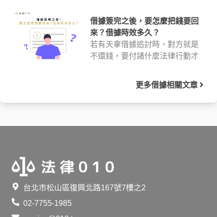
函不理會會怎樣嗎？律師將於這
篇解答這些關於存證信函的問
借據簽完之後，要怎麼把錢要回
題，並釐清存證信函的常見疑
來？借據時效多久？
惑，比如存證信函怎麼寫、怎麼
若有天拿借據追討時，對方就是
寄與怎麼應對，如果還有問題，
不還錢，要付諸什麼法律行動才
也可以參考文末的免費法律諮詢
能把錢要回來？借據時效究竟怎
服務。
麼計算？超過民法規定的15年還
更多
借據
相關文章
能討回嗎？律師提醒你，在提出
訴訟前可以先試試看下面這些方
式。如果有需要，文末還有免費
法律諮詢服務可以參考。
台北市松山區復興北路167號7樓之2
02-7755-1985