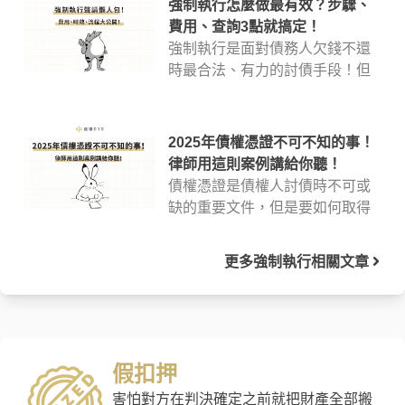
強制執行怎麼做最有效？步驟、
費用、查詢3點就搞定！
強制執行是面對債務人欠錢不還
時最合法、有力的討債手段！但
是要怎麼聲請強制執行？強制執
行程序所耗的時間、費用究竟划
不划算？支付命令與強制執行之
2025年債權憑證不可不知的事！
間的差別在哪？自己被強制執行
律師用這則案例講給你聽！
如何查詢？網路上針對強制執行
債權憑證是債權人討債時不可或
查詢與強制執行流程的問題，律
缺的重要文件，但是要如何取得
師在這篇通通幫你整理好了！
債權憑證？債權憑證時效怎麼
辦？債權憑證換發怎麼進行？律
更多
強制執行
相關文章
師將於這篇分享網路上常見的債
權憑證查詢常見內容，比如債權
憑證時效與聲請流程。如果還有
疑惑，可以參考文末的免費法律
諮詢服務。
假扣押
害怕對方在判決確定之前就把財產全部搬