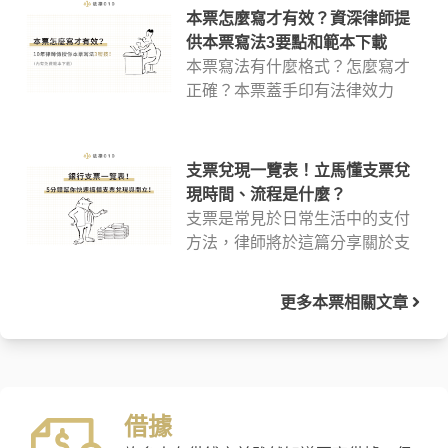
本票怎麼寫才有效？資深律師提
供本票寫法3要點和範本下載
本票寫法有什麼格式？怎麼寫才
正確？本票蓋手印有法律效力
嗎？趕快到文章內下載法律010的
免費本票範本圖，讓律師一步步
教你本票正確寫法，也提醒簽本
支票兌現一覽表！立馬懂支票兌
票注意事項、期限多久，以及到
現時間、流程是什麼？
底該簽名、蓋章還是蓋手印！
支票是常見於日常生活中的支付
方法，律師將於這篇分享關於支
票的重要訊息，比如支票兌現重
點、支票兌現時間，或是支票兌
更多
本票
相關文章
現流程等內容……如果還有疑
惑，文末還有免費法律諮詢服務
提供參考。
借據