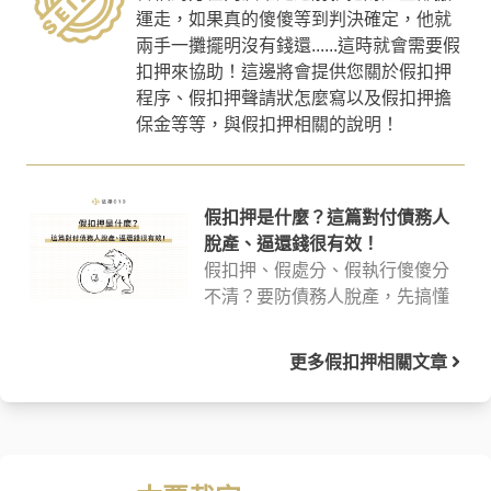
運走，如果真的傻傻等到判決確定，他就
兩手一攤擺明沒有錢還......這時就會需要假
扣押來協助！這邊將會提供您關於假扣押
程序、假扣押聲請狀怎麼寫以及假扣押擔
保金等等，與假扣押相關的說明！
假扣押是什麼？這篇對付債務人
脫產、逼還錢很有效！
假扣押、假處分、假執行傻傻分
不清？要防債務人脫產，先搞懂
假扣押意思再行動！讓律師講解
假扣押聲請條件給你聽，告訴你
更多
假扣押
相關文章
假扣押擔保金要付多少、怎麼
付，接著再教你如何進行假扣押
程序，透過法律取回你該有的權
益！