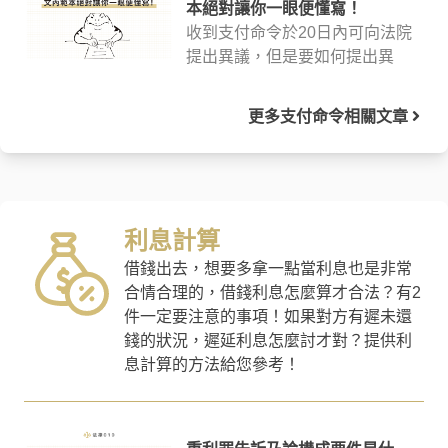
重點呢？律師在這篇幫你整理出
本絕對讓你一眼便懂寫！
精華，幫助你更快了解支付命
收到支付命令於20日內可向法院
令！
提出異議，但是要如何提出異
議？提出異議就沒事了嗎？關於
收到支付命令後的幾個煩惱，律
更多
支付命令
相關文章
師將在這邊幫您解惑，讓您更快
找到解決方法，不再感到苦惱！
如果有需要，文末還有免費法律
諮詢服務可以參考。
利息計算
借錢出去，想要多拿一點當利息也是非常
合情合理的，借錢利息怎麼算才合法？有2
件一定要注意的事項！如果對方有遲未還
錢的狀況，遲延利息怎麼討才對？提供利
息計算的方法給您參考！