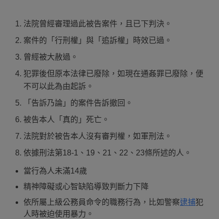
法院曾經審理過此被告案件，且已下判決。
案件的「行刑權」與「追訴權」時效已過。
曾經被大赦過。
犯罪後但原本法律已廢除，如現在通姦罪已廢除，便
不可以此為由起訴。
「告訴乃論」的案件告訴撤回。
被告本人「真的」死亡。
法院對於被告本人沒有審判權，如軍刑法。
依據刑法第18-1、19、21、22、23條所述的人。
當行為人未滿14歲
精神障礙或心智缺陷導致判斷力下降
依所屬上級公務員命令的職務行為，比如警察
逮捕
犯
人時被迫使用暴力。