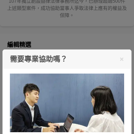
107年獨立創設喆律法律事務所迄今，已辦理超過500件
上述類型案件，成功協助當事人爭取法律上應有的權益及
保障。
編輯精選
需要專業協助嗎？
偽造貨幣會被關嗎？收到假鈔怎麼辦？刑責＆處理步驟