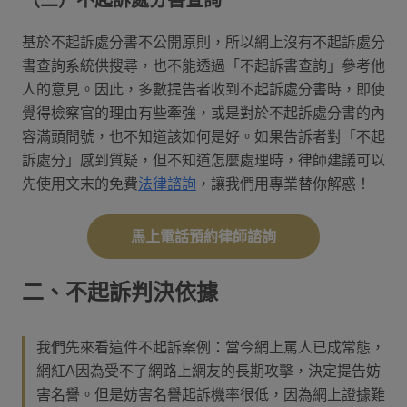
基於不起訴處分書不公開原則，所以網上沒有不起訴處分
書查詢系統供搜尋，也不能透過「不起訴書查詢」參考他
人的意見。因此，多數提告者收到不起訴處分書時，即使
覺得檢察官的理由有些牽強，或是對於不起訴處分書的內
容滿頭問號，也不知道該如何是好。如果告訴者對「不起
訴處分」感到質疑，但不知道怎麼處理時，律師建議可以
先使用文末的免費
法律諮詢
，讓我們用專業替你解惑！
馬上電話預約律師諮詢
二、不起訴判決依據
我們先來看這件不起訴案例：當今網上罵人已成常態，
網紅A因為受不了網路上網友的長期攻擊，決定提告妨
害名譽。但是妨害名譽起訴機率很低，因為網上證據難