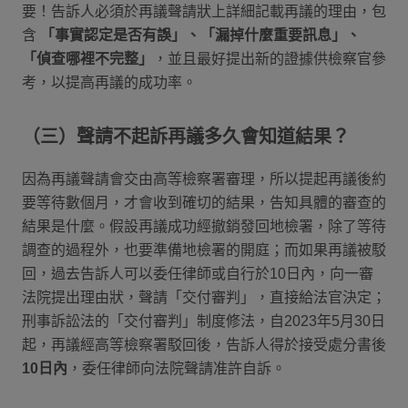
要！告訴人必須於再議聲請狀上詳細記載再議的理由，包
含
「事實認定是否有誤」、「漏掉什麼重要訊息」、
「偵查哪裡不完整」
，並且最好提出新的證據供檢察官參
考，以提高再議的成功率。
（三）聲請不起訴再議多久會知道結果？
因為再議聲請會交由高等檢察署審理，所以提起再議後約
要等待數個月，才會收到確切的結果，告知具體的審查的
結果是什麼。假設再議成功經撤銷發回地檢署，除了等待
調查的過程外，也要準備地檢署的開庭；而如果再議被駁
回，過去告訴人可以委任律師或自行於10日內，向一審
法院提出理由狀，聲請「交付審判」，直接給法官決定；
刑事訴訟法的「交付審判」制度修法，自2023年5月30日
起，再議經高等檢察署駁回後，告訴人得於接受處分書後
10日內
，委任律師向法院聲請准許自訴。