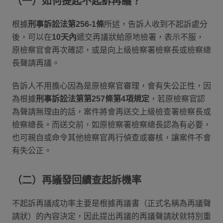
（一）如何提起不起訴再議？
根據
刑事訴訟法第256-1條
所述，告訴人收到不起訴處分
後，可以在
10天內
遞交再議狀給原地檢署，表示不服，
原檢察官會再次確認，或是向上級檢察署檢察長或檢察總
長聲請再議。
告訴人不用擔心因為是原檢察官審理，會有失公正性，因
為根據
刑事訴訟法第第257條第4項規定
，若原檢察官認
為聲請無理由的話，案件將會再送交上級檢查署檢察長或
檢察總長。而送交前，如原檢察署檢察總長認為有必要，
也可親自或命令其他檢察官再行偵查或審核，讓案件不會
有失公正。
（二）再議發回續查起訴機率
不起訴再議成功率主要是根據再議書（正式名稱為再議聲
請狀）的內容決定，因此提出再議的再議聲請狀就特別重