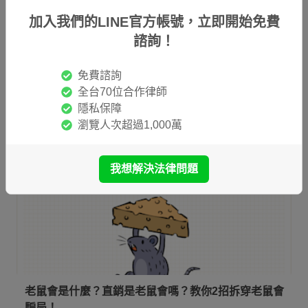
一次看
加入我們的LINE官方帳號，立即開始免費
偽造貨幣是什麼？偽造貨幣有哪些構成要件？偽造貨幣
諮詢！
罪會被關嗎？行使偽造貨幣也算詐欺嗎？本文將帶你了
解偽造貨幣會觸犯的刑責，並告訴你收到假鈔時應該怎
免費諮詢
麼處理，來保護自己也避免觸法！
全台70位合作律師
隱私保障
瀏覽人次超過1,000萬
我想解決法律問題
老鼠會是什麼？直銷是老鼠會嗎？教你2招拆穿老鼠會
騙局！