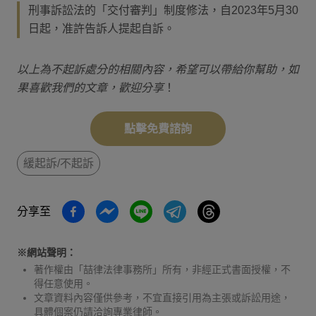
刑事訴訟法的「交付審判」制度修法，自2023年5月30
日起，准許告訴人提起自訴。
以上為不起訴處分的相關內容，希望可以帶給你幫助，如
果喜歡我們的文章，歡迎分享
！
點擊免費諮詢
緩起訴/不起訴
分享至
※網站聲明：
著作權由「喆律法律事務所」所有，非經正式書面授權，不
得任意使用。
文章資料內容僅供參考，不宜直接引用為主張或訴訟用途，
具體個案仍請洽詢專業律師。