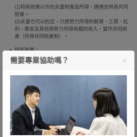
(1)特有財產以外的夫妻財產及所得，通通合併為共同
財產。
(2)夫妻也可以約定，只把勞力所得的薪資、工資、紅
利、獎金及其他與勞力所得有關的收入，當作共同財
產（所得共同財產制）。
特有財產：
需要專業協助嗎？
(1)專供夫或妻的個人專屬使用物品。
(2)夫或妻個人職業上必須要用到的物品。
(3)夫或妻個人收到的贈品，有經過贈與人用書面聲明
這個是專屬夫或妻的特有財產。
2.財產所有權：
共同財產：共同擁有
特有財產：各自擁有