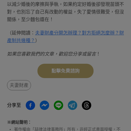
以減少婚後的摩擦與爭執，如果約定好婚後卻發現苗頭不
對，也別忘了自己有改動的權益，失了愛情很難受，但沒
關係，至少麵包還在！
（延伸閱讀：
夫妻財產分開怎辦理？對方拒絕怎麼辦？財
產制共幾種？
）
如果您喜歡我們的文章，歡迎您分享或留言
！
點擊免費諮詢
夫妻財產
分享至
※網站聲明：
著作權由「喆律法律事務所」所有，非經正式書面授權，不