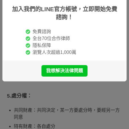
3.管理權與管理費用：
加入我們的LINE官方帳號，立即開始免費
諮詢！
共同財產：可共同管理或約定由一方管理，但管理費
用由共同財產負擔
免費諮詢
全台70位合作律師
特有財產：各自管理、各自負擔
隱私保障
瀏覽人次超過1,000萬
4.使用及收益權：
共同財產：共同使用、收益
我想解決法律問題
特有財產：各自使用、收益
5.處分權：
共同財產：共同決定，某一方要處分時，要經另一方
同意
特有財產：各自處分