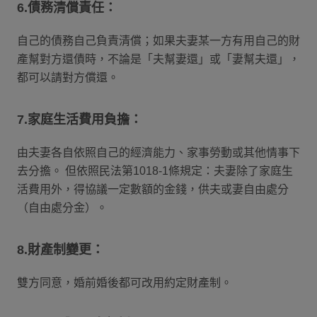
6.債務清償責任：
自己的債務自己負責清償；如果夫妻某一方有用自己的財
產幫對方還債時，不論是「夫幫妻還」或「妻幫夫還」，
都可以請對方償還。
7.家庭生活費用負擔：
由夫妻各自依照自己的經濟能力、家事勞動或其他情事下
去分擔。 但依照民法第1018-1條規定：夫妻除了家庭生
活費用外，得協議一定數額的金錢，供夫或妻自由處分
（自由處分金）。
8.財產制變更：
雙方同意，婚前婚後都可改用約定財產制。