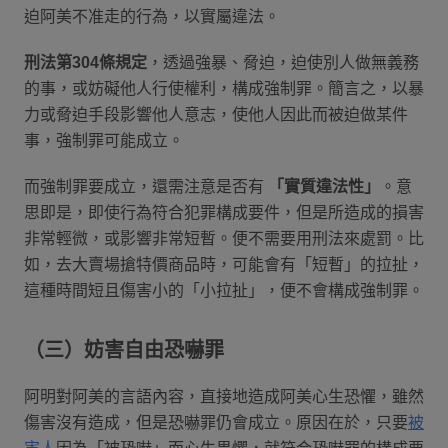
迫阿美不准走的行為，以實屬違法。
刑法第304條規定
，透過強暴、脅迫，迫使別人做無義務
的事，或妨礙他人行使權利，構成強制罪。簡言之，以暴
力或脅迫手段影響他人意志，使他人因此而被迫做某件
事，強制罪可能成立。
而強制罪要成立，還需注意是否有
「實質違法性」
。意
思即是，即使行為符合犯罪構成要件，但是所造成的損害
非常輕微，或影響非常短暫。便不需要用刑法來處罰。比
如，去大賣場搶特價商品時，可能會有「短暫」的拉扯，
這種時間短且傷害小的「小拉扯」，便不會構成強制罪。
（三）妨害自由恐嚇罪
阿明對阿美的言語內容，直接地造成阿美心生恐懼，雖然
傷害沒有造成，但是恐嚇罪仍會成立。原因在於，只要
被