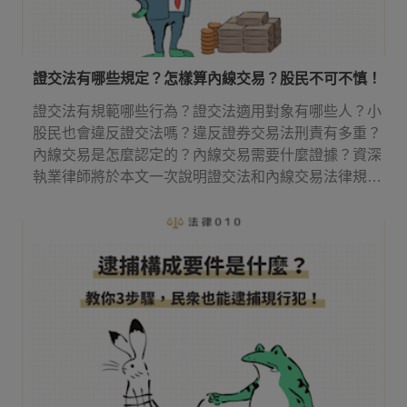
證交法有哪些規定？怎樣算內線交易？股民不可不慎！
證交法有規範哪些行為？證交法適用對象有哪些人？小
股民也會違反證交法嗎？違反證券交易法刑責有多重？
內線交易是怎麼認定的？內線交易需要什麼證據？資深
執業律師將於本文一次說明證交法和內線交易法律規
定！