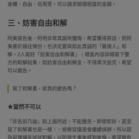
身體、自由、信用等，可以請求賠償相當的金額。
三、妨害自由和解
阿美提告後，阿明非常真誠地懺悔，希望獲得原諒，而阿
美基於過往情份，也決定要與如此真誠的「舊情人」和
解。2人寫好「妨害自由和解書」，裡面內容詳細寫下雙
方的和解結果，如妨害自由和解金、不得再次追究，希望
可以撤告。
寫了和解書，就真的撤告嗎？
★當然不可以
「非告訴乃論」如上面所述，不能撤告。即使和好，甚至
寫了和解書也是一樣，，檢察官還是會繼續偵辦。所以提
告前建議先試試和解，以防發生事後感到後悔，希望撤告