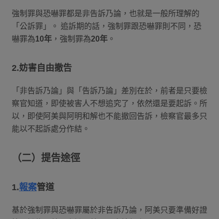
強制罪與恐嚇罪都是非告訴乃論，也就是一般所理解的
「公訴罪」。 追訴期的話，強制罪跟恐嚇罪則不同，恐
嚇罪為
10年
，強制罪為
20年
。
2.妨害自由撤告
「非告訴乃論」與「告訴乃論」差別在於，前者是只要檢
察官知道，即使被害人不想追究了，依然還是要起訴。所
以，即使阿美與阿明和解也不能撤回告訴，檢察官最多只
能以不起訴處分作結。
（二）提告途徑
1.
報案
管道
基於強制罪與恐嚇罪屬於非告訴乃論，阿美只要準備好證