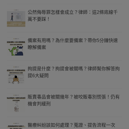
公然侮辱罪怎樣會成立？律師：這2條底線千
萬不要踩！
備案有用嗎？為什麼要備案？帶你5分鐘快速
瞭解備案
拘提是什麼？拘提會被關嗎？律師幫你解答拘
提6大疑問
販賣毒品會被關幾年？被咬販毒別慌張！仍有
機會判緩刑
醫療糾紛該如何處理？蒐證、提告流程一次