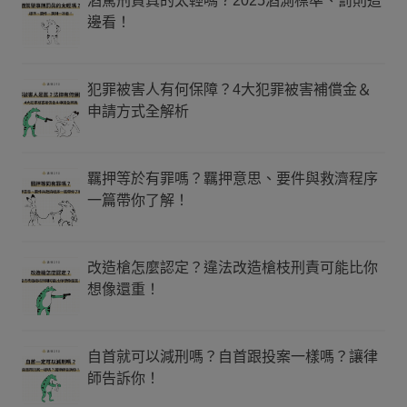
酒駕刑責真的太輕嗎？2025酒測標準、罰則這
邊看！
犯罪被害人有何保障？4大犯罪被害補償金＆
申請方式全解析
羈押等於有罪嗎？羈押意思、要件與救濟程序
一篇帶你了解！
改造槍怎麼認定？違法改造槍枝刑責可能比你
想像還重！
自首就可以減刑嗎？自首跟投案一樣嗎？讓律
師告訴你！