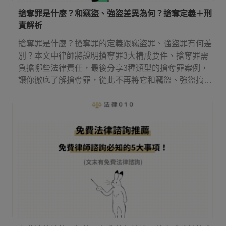
搶奪罪是什麼？和竊盜、強盜差異為何？搶奪定義＋刑
責解析
搶奪罪是什麼？搶奪罪的定義跟竊盜罪、強盜罪有何差
別？本文中律師將說明搶奪罪3大構成要件、搶奪罪需
負擔哪些法律責任，最後分享3種類型的搶奪罪案例，
讓你徹底了解搶奪罪，從此不再將它和竊盜、強盜搞
混！