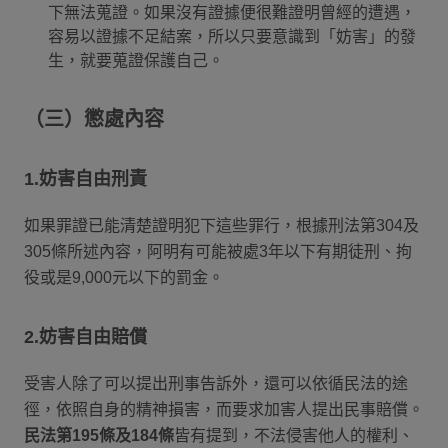
下無法蒐證。如果沒有證據便很難證明曾經的遭遇，
容易以證據不足結案，所以只要意識到「妨害」的發
生，就要蒐證保護自己。
（三）懲處內容
1.妨害自由刑責
如果罪證已能清楚證明犯下這些罪行，根據刑法第304及
305條所述內容，阿明有可能被處3年以下有期徒刑、拘
役或是9,000元以下的罰金。
2.妨害自由賠償
受害人除了可以提出刑事告訴外，還可以依循民法的途
徑，依照自身的精神損害，而要求加害人提出民事賠償。
民法第195條及184條
皆有提到，不法侵害他人的權利、