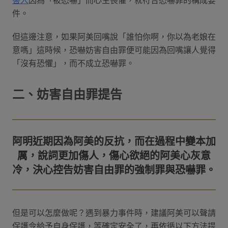
害人
因為「被恐嚇」而心生畏懼，就符合恐嚇罪的構成要
件。
但這邊注意，如果阿美回嘴說「誰怕你啊，你以為老娘在
意嗎」這時候，恐嚇妨害自由罪便可能因為回嘴讓人覺得
「沒有恐懼」，而不成立恐嚇罪。
二、妨害自由罪提告
阿明近期因為阿美的反抗，而在過程中變本加
厲，說詞更加傷人，傷心欲絕的阿美心灰意
但是可以怎麼做呢？遇到暴力事件時，建議阿美可以聲請
保護令給予自身保護，等確定安全了，再依循以下方法提