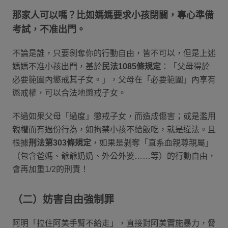
那家人可以嗎？比如媽媽要求小孩閉關，專心準備
考試，不准出門。
不論是誰，只要剝奪你的行動自由，皆不可以，但是上述
媽媽不准小孩出門，基於
民法1085條規定
：「父母得於
必要範圍內懲戒其子女。」，父母在「必要範圍」內享有
懲戒權，可以合法地懲戒子女。
不過如果父母「過度」懲戒子女，而造成傷害；或是濫用
親權而有過份行為，如拘禁小孩不給飯吃，就是違法。且
根據
刑法第303條規定
，如果是剝奪「直系血親尊親屬」
（包含爸媽、爺爺奶奶、外公外婆……等）的行動自由，
會再加重1/2的刑責！
（二）妨害自由強制罪
阿明「拉住阿美手臂不給走」，直接對阿美實施暴力，脅