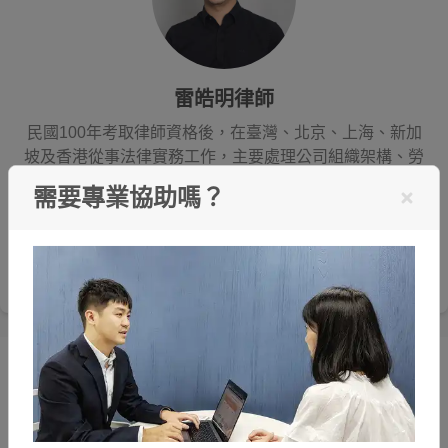
雷皓明律師
民國100年考取律師資格後，在臺灣、北京、上海、新加
坡及香港從事法律實務工作，主要處理公司組織架構、勞
僱關係及仲裁程序，執業以來經手超過百間上市、未上市
需要專業協助嗎？
公司之相關爭議。訴訟方面擅長處理家事及繼承案件，自
107年獨立創設喆律法律事務所迄今，已辦理超過500件
上述類型案件，成功協助當事人爭取法律上應有的權益及
保障。
編輯精選