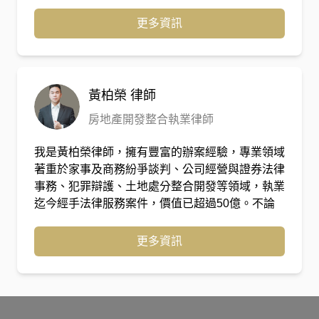
師，並於110年自行開立匡正國際法律事務所，與
建築顧問及室內設計師合作，另外增加不動產爭議
更多資訊
或修繕爭議服務，同時並擔任數家建設公司、營造
廠、建築師事務所及自主更新會之法律顧問，為客
戶處理各類訴訟或非訟之法律問題。
黃柏榮
律師
房地產開發整合執業律師
我是黃柏榮律師，擁有豐富的辦案經驗，專業領域
著重於家事及商務紛爭談判、公司經營與證券法律
事務、犯罪辯護、土地處分整合開發等領域，執業
迄今經手法律服務案件，價值已超過50億。不論
什麼案件，我們都以高品質的方式服務，如果您的
問題尚未發生爭議，歡迎讓我們為您預防爭端。
更多資訊