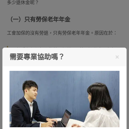
多少退休金呢？
（一）只有勞保老年年金
工會加保的沒有勞退，只有勞保老年年金。原因在於：
一般雇主必須每月為勞工提繳
6%
勞工退休金，但如果
需要專業協助嗎？
是透過職業工會投保，便沒有雇主幫忙繳納的6%勞工
退休金，只剩下勞保老年年金。
（二）勞保老年年金試算
想要試算勞保老年年金（職業工會勞保退休金）的
民眾可以依循以下方法：
1.先連結到勞保局網站首頁，在左側選擇「保險費/給付
金額試算」。