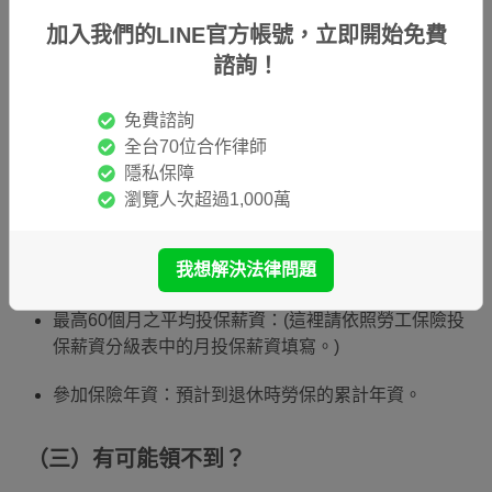
加入我們的LINE官方帳號，立即開始免費
2.接著選擇「勞保、就保給付金額試算」
諮詢！
3.在勞工保險中選擇「老年年金給付」
免費諮詢
全台70位合作律師
4.輸入一些計算年金給付的資料
隱私保障
瀏覽人次超過1,000萬
出生年：輸入民國的出生年次。
我想解決法律問題
年齡：輸入預計退休的年齡。
最高60個月之平均投保薪資：(這裡請依照勞工保險投
保薪資分級表中的月投保薪資填寫。)
參加保險年資：預計到退休時勞保的累計年資。
（三）有可能領不到？