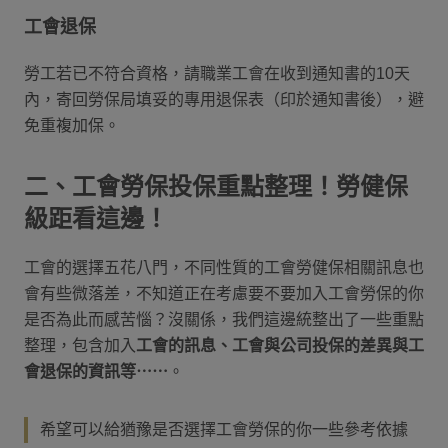
工會退保
勞工若已不符合資格，請職業工會在收到通知書的10天
內，寄回勞保局填妥的專用退保表（印於通知書後），避
免重複加保。
二、工會勞保投保重點整理！勞健保
級距看這邊！
工會的選擇五花八門，不同性質的工會勞健保相關訊息也
會有些微落差，不知道正在考慮要不要加入工會勞保的你
是否為此而感苦惱？沒關係，我們這邊統整出了一些重點
整理，包含加入
工會的訊息、工會與公司投保的差異與工
會退保的資訊等⋯⋯
。
希望可以給猶豫是否選擇工會勞保的你一些參考依據