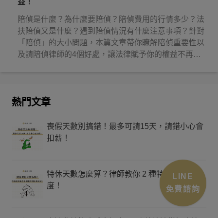
益！
陪偵是什麼？為什麼要陪偵？陪偵費用的行情多少？法
扶陪偵又是什麼？遇到陪偵情況有什麼注意事項？針對
「陪偵」的大小問題，本篇文章帶你瞭解陪偵重要性以
及請陪偵律師的4個好處，讓法律賦予你的權益不再睡
著！
熱門文章
喪假天數別搞錯！最多可請15天，請錯小心會
扣薪！
特休天數怎麼算？律師教你 2 種特休假計算制
LINE
度！
免費諮詢