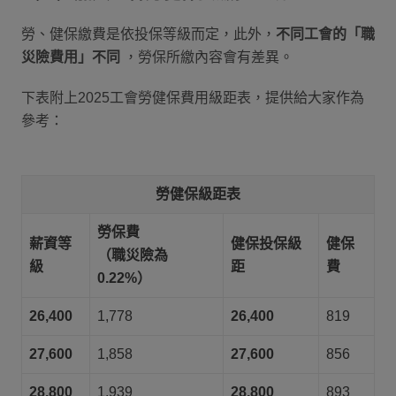
勞、健保繳費是依投保等級而定，此外，
不同工會的「職
災險費用」不同
，勞保所繳內容會有差異。
下表附上2025工會勞健保費用級距表，提供給大家作為
參考：
勞健保級距表
勞保費
薪資等
健保投保級
健保
（職災險為
級
距
費
0.22%）
26,400
1,778
26,400
819
27,600
1,858
27,600
856
28,800
1,939
28,800
893