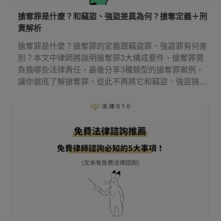
搶奪罪是什麼？和竊盜、強盜差異為何？搶奪定義＋刑
責解析
搶奪罪是什麼？搶奪罪的定義跟竊盜罪、強盜罪有何差
別？本文中律師將說明搶奪罪3大構成要件、搶奪罪需
負擔哪些法律責任，最後分享3種類型的搶奪罪案例，
讓你徹底了解搶奪罪，從此不再將它和竊盜、強盜搞
混！