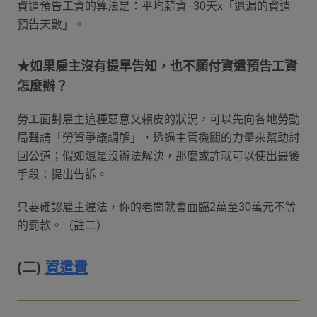
資遣預告工資的算法是：平均薪資÷30天x「遺漏的資遣
預告天數」。
★如果雇主沒有提早告知，也不願付資遣預告工資
怎麼辦？
勞工面對雇主這種惡意又賴皮的狀況，可以先向各地勞動
局聲請「勞資爭議調解」，透過主管機關的力量來幫助討
回公道；假如還是沒辦法解決，那麼或許就可以使出最後
手段：提出告訴。
只要確認雇主違法，你的老闆就會面臨2萬至30萬元不等
的罰款。（註二）
(二)
資遣費