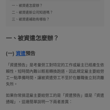
一、被資遣怎麼辦？
二、被資遣新公司知道嗎？
三、被資遣補助有哪些？
一、被資遣怎麼辦？
(一)
資遣
預告
「資遣預告」是考量勞工對特定的工作或雇主已經產生依
賴性，短時間內難以輕易轉換跑道，因此規定雇主要給勞
工一點準備時間，讓被資遣勞工不至於在離職後立刻流離
失所。
如果你常搞混雇主要給勞工的是「資遣預告」還是「資遣
通報」，這邊簡單說明一下兩者差異：