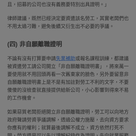
且，招募的公司也沒有義務要特別出具證明。」
律師建議，既然已經決定要資遣該名勞工，其實老闆們也
不用太過刁難，避免後續又衍生出不必要的爭議。
(四) 非自願離職證明
不論有沒有打算要申請
失業補助
或報名課程訓練，都建議
被資遣勞工請公司開立「非自願離職證明書」，將來萬一
要使用就不用回頭再看一次舊東家的臉色，另外要留意非
自願離職證明書上是不是有加註對勞工不利的文字，不要
傻傻的沒檢查就直接提供給新公司，小心影響到得來不易
的工作機會。
如果惡質老闆拒絕開立非自願離職證明，勞工可以向地方
政府聲請勞資爭議調解，透過公權力施壓，去向資方要求
你應有的權利；就算最後調解不成立，資方依然打死不
開，勞方還是可以先以調解紀錄作為證明，先向就業服務