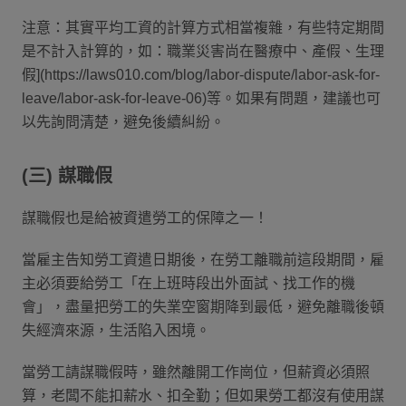
注意：其實平均工資的計算方式相當複雜，有些特定期間
是不計入計算的，如：職業災害尚在醫療中、產假、生理
假](https://laws010.com/blog/labor-dispute/labor-ask-for-
leave/labor-ask-for-leave-06)等。如果有問題，建議也可
以先詢問清楚，避免後續糾紛。
(三) 謀職假
謀職假也是給被資遣勞工的保障之一！
當雇主告知勞工資遣日期後，在勞工離職前這段期間，雇
主必須要給勞工「在上班時段出外面試、找工作的機
會」，盡量把勞工的失業空窗期降到最低，避免離職後頓
失經濟來源，生活陷入困境。
當勞工請謀職假時，雖然離開工作崗位，但薪資必須照
算，老闆不能扣薪水、扣全勤；但如果勞工都沒有使用謀