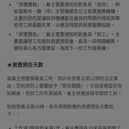
「資遣通報」：雇主需要通知的對象是「政府」，例
如直轄市、縣（市）主管機關及公立就業服務機構。
主要的目的是讓政府機構能在最快的時間內得知有哪
些勞工將面臨失業，以便及時提供就業服務協助。
「資遣預告」：雇主需要通知的對象是「勞工」。主
要是讓勞工在接到資遣預告後，能有一段時間緩衝，
做好身心各方面建設，為找下一份工作做準備。
★資遣預告天數
當雇主想要解雇員工時，除非有勞基法第12條的法定事
由，否則原則上都要給予「預告期間」，也就是應提前告
知解雇。而勞工的年資越高，雇主就應該越早跟勞工說。
依照勞基法第16條，依年資相對應的資遣預告天數如
下，：
工作滿3個月但未滿1年，雇主應該在10天前告知勞工