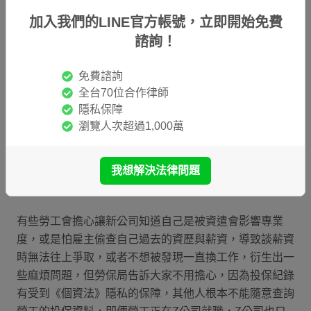
加入我們的LINE官方帳號，立即開始免費
諮詢！
免費諮詢
全台70位合作律師
隱私保障
瀏覽人次超過1,000萬
圖片來源：勞動部網站
我想解決法律問題
二、被資遣新公司知道嗎？
有些勞工會擔心讓新公司知道自己是被資遣會影響專業
度，或是怕雇主偷查自己過去的資歷與薪資，導致談薪資
時無法往上爭取，或者不想被發現一直換工作，衍生出一
些麻煩問題，但勞保局告訴大家不用擔心，因為投保紀錄
有受到《個資法》隱私的保障，其他人根本不能隨意查詢