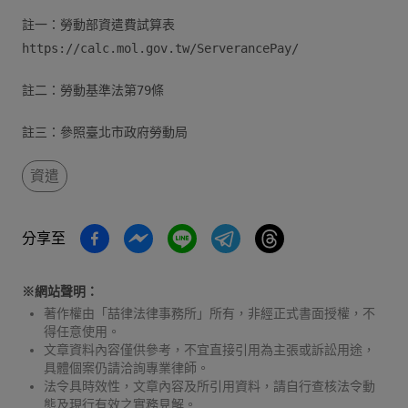
註一：勞動部資遣費試算表
https://calc.mol.gov.tw/ServerancePay/
註二：勞動基準法第79條
註三：參照臺北市政府勞動局
資遣
分享至
※網站聲明：
著作權由「喆律法律事務所」所有，非經正式書面授權，不
得任意使用。
文章資料內容僅供參考，不宜直接引用為主張或訴訟用途，
具體個案仍請洽詢專業律師。
法令具時效性，文章內容及所引用資料，請自行查核法令動
態及現行有效之實務見解。