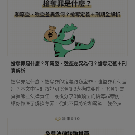
搶奪罪是什麼？和竊盜、強盜差異為何？搶奪定義＋刑
責解析
搶奪罪是什麼？搶奪罪的定義跟竊盜罪、強盜罪有何差
別？本文中律師將說明搶奪罪3大構成要件、搶奪罪需
負擔哪些法律責任，最後分享3種類型的搶奪罪案例，
讓你徹底了解搶奪罪，從此不再將它和竊盜、強盜搞
混！