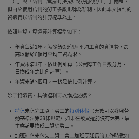
工）」與「新制（當前有提撥6%勞退的勞工）」兩種，
但由於使用舊制的勞工多數也轉為新制，因此本文提到的
資遣費以新制的計算標準為主。
依照年資，資遣費計算標準如下：
年資每滿1年，就發給0.5個月平均工資的資遣費，最
高以發給6個月平均工資為限。
年資未滿1年，依比例計算（以實際工作日數分月、
日換成年之比例計算）。
年資未滿3個月，一樣是依比例計算。
除了資遣費，其他福利可以換成錢嗎？
特休
未休完工資：勞工的
特別休假
（天數可以參照勞
動基準法第38條規定）如果在被資遣前沒有休完，雇
主應該要換成工資給勞工。
加班補休未休完工資：勞工加班等延長的工作時數如