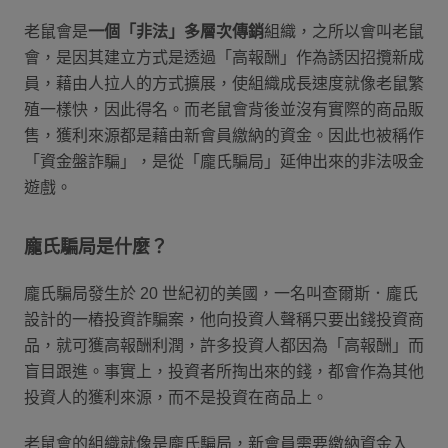
老鼠會是
一個「非法」多層次傳銷
組織，之所以會叫老鼠
會，是因其建立方式是透過「高報酬」作為誘因招攬新成
員，藉由人拉人的方式擴展，使組織成長速度就像老鼠繁
殖一樣快，因此得名。而老鼠會背後並沒有實際的商品販
售，獲利來源都是藉由新會員繳納的資金。因此也被稱作
「資金盤詐騙」，是從「龐氏騙局」延伸出來的非法吸金
遊戲。
龐氏騙局是什麼？
龐氏騙局發生於 20 世紀初的美國，一名叫查爾斯．龐氏
設計的一樁投資詐騙案，他向投資人聲稱只要出錢投資商
品，就可獲高報酬利潤，許多投資人都因為「高報酬」而
盲目跟進。事實上，投資者所掏出來的錢，都會作為其他
投資人的獲利來源，而不是投資在商品上。
老鼠會的組織就像是龐氏騙局，新會員需要繳納資金入