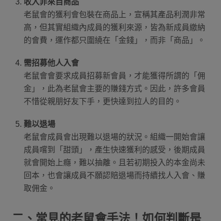
收入非來自商品
老鼠會的獲利會包裝在商品上，宣稱其產品利潤非常
高，但其實組織內成員的獲利來源，皆為新成員繳納
的會費，運作都只圍繞在「金錢」，而非「商品」。
需招募他人入會
老鼠會會要求成員招募新會員，才能獲得所謂的「佣
金」，此為老鼠會主要的賺錢方式。因此，許多會員
不惜從親朋好友下手，更快達到拉人的目的。
難以退場
老鼠會成員會出現難以退場的狀況。組織一開始會讓
成員嚐到「甜頭」，產生快速獲利的感受，後期成員
就會開始上癮，難以抽離。且若初期投入的本金尚未
回本，也會讓成員不願認賠退場而持續找人入會、賺
取佣金。
二、常見的老鼠會手法！如何判斷是