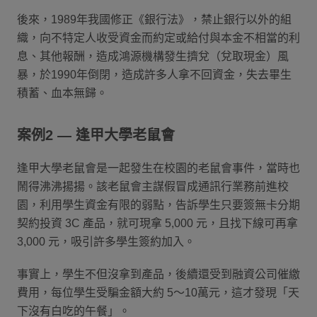
後來，1989年我國修正《銀行法》，禁止銀行以外的組
織，向不特定人收受資金而約定或給付與本金不相當的利
息、其他報酬，造成鴻源機構發生擠兌（兌取現金）風
暴，於1990年倒閉，造成許多人拿不回資金，失去畢生
積蓄、血本無歸。
案例2 — 逢甲大學老鼠會
逢甲大學老鼠會是一起發生在校園的老鼠會事件，當時也
鬧得沸沸揚揚。該老鼠會主謀假冒成通訊行業務前進校
園，利用學生資金有限的弱點，告訴學生只要簽無卡分期
契約投資 3C 產品，就可現拿 5,000 元，且找下線可再拿
3,000 元，吸引許多學生簽約加入。
事實上，學生不但沒拿到產品，後續還受到融資公司催繳
費用，每位學生受騙金額大約 5～10萬元，這才發現「天
下沒有白吃的午餐」。