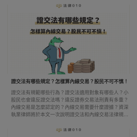
證交法有哪些規定？怎樣算內線交易？股民不可不慎！
證交法有規範哪些行為？證交法適用對象有哪些人？小
股民也會違反證交法嗎？違反證券交易法刑責有多重？
內線交易是怎麼認定的？內線交易需要什麼證據？資深
執業律師將於本文一次說明證交法和內線交易法律規
定！