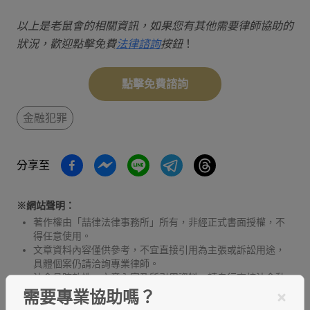
以上是老鼠會的相關資訊，如果您有其他需要律師協助的
狀況，歡迎點擊免費
法律諮詢
按鈕
！
點擊免費諮詢
金融犯罪
分享至
※網站聲明：
著作權由「喆律法律事務所」所有，非經正式書面授權，不
得任意使用。
文章資料內容僅供參考，不宜直接引用為主張或訴訟用途，
具體個案仍請洽詢專業律師。
法令具時效性，文章內容及所引用資料，請自行查核法令動
態及現行有效之實務見解。
需要專業協助嗎？