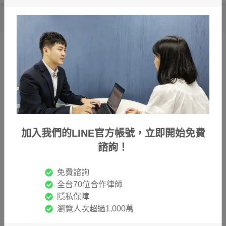
雷皓明律師
加入我們的LINE官方帳號，立即開始免費
諮詢！
民國100年考取律師資格後，在臺灣、北京、上海、新加
坡及香港從事法律實務工作，主要處理公司組織架構、勞
免費諮詢
僱關係及仲裁程序，執業以來經手超過百間上市、未上市
全台70位合作律師
公司之相關爭議。訴訟方面擅長處理家事及繼承案件，自
隱私保障
107年獨立創設喆律法律事務所迄今，已辦理超過500件
瀏覽人次超過1,000萬
上述類型案件，成功協助當事人爭取法律上應有的權益及
保障。