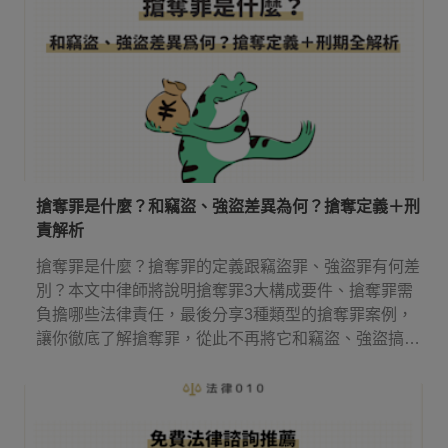
搶奪罪是什麼？和竊盜、強盜差異為何？搶奪定義＋刑
責解析
搶奪罪是什麼？搶奪罪的定義跟竊盜罪、強盜罪有何差
別？本文中律師將說明搶奪罪3大構成要件、搶奪罪需
負擔哪些法律責任，最後分享3種類型的搶奪罪案例，
讓你徹底了解搶奪罪，從此不再將它和竊盜、強盜搞
混！