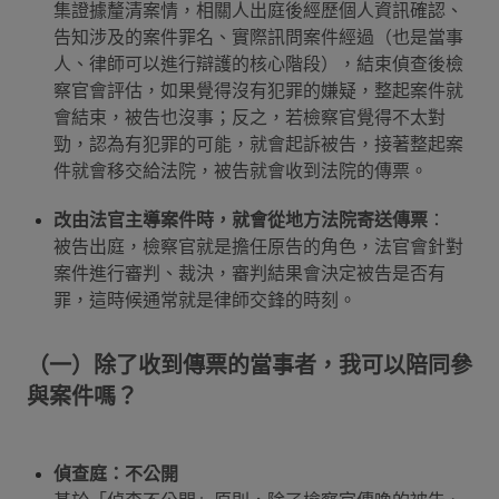
集證據釐清案情，相關人出庭後經歷個人資訊確認、
告知涉及的案件罪名、實際訊問案件經過（也是當事
人、律師可以進行辯護的核心階段），結束偵查後檢
察官會評估，如果覺得沒有犯罪的嫌疑，整起案件就
會結束，被告也沒事；反之，若檢察官覺得不太對
勁，認為有犯罪的可能，就會起訴被告，接著整起案
件就會移交給法院，被告就會收到法院的傳票。
改由法官主導案件時，就會從地方法院寄送傳票
：
被告出庭，檢察官就是擔任原告的角色，法官會針對
案件進行審判、裁決，審判結果會決定被告是否有
罪，這時候通常就是律師交鋒的時刻。
（一）除了收到傳票的當事者，我可以陪同參
與案件嗎？
偵查庭：不公開