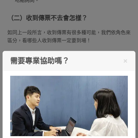
地點詢問。
（二）收到傳票不去會怎樣？
如同上一段所言，收到傳票有很多種可能，我們依角色來
區分，看哪些人收到傳票一定要到場！
被告人
需要專業協助嗎？
是你被告，那基本上是有義務要出庭！如果真的有要
事推不開，比如安排出國、出差且機票訂好，發生意
外或生病住院治療中等，可以事先寫書狀向法院請假
（詳細請假資訊下段會說明），但必須要法院有回覆
核准才完成請假手續喔！未回覆或未核准還是必須到
場，否則被告會面臨民、刑事不同的刑罰，舉例：
偵查或刑事審判：傳喚未到，法院或檢察署可能會請
轄區警察把你拘提到案，如果沒有拘提到人，但案件
沒有被告到庭說明就無法釐清，或是案件較嚴重可能
處期刑，但要等被告到場才能審判，這時法官或檢察