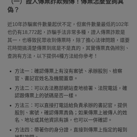
（一）證人傳票詐欺頻傳！傳票怎麼查詢真
偽？
近10年詐騙案件數量起伏不定，但案件數量最低的102年
也仍有18,772起，詐騙手法非常多種，證人傳票詐欺是
其一，也導致民眾收到傳票時，除了擔心法律問題，還要
花時間搞清楚傳票到底是不是真的，其實傳票真偽辨別、
查詢有方法，以下提供4種方法給你參考！
方法一：確認傳票上有沒有案號、承辦股別、檢察
官、書記官姓名及機關蓋章。
方法二：可以去法務部網站查地檢署、法院電話，確
認跟傳票上的號碼是否一樣。
方法三：可以直接打電話給負責承辦的書記官，提供
股別、案號，確認傳票真偽；如果傳票上被傳人的姓
名、地址或其他資訊有誤，也可以一併確認。
方法四：帶著你的身分證，直接到傳票上指定的報到