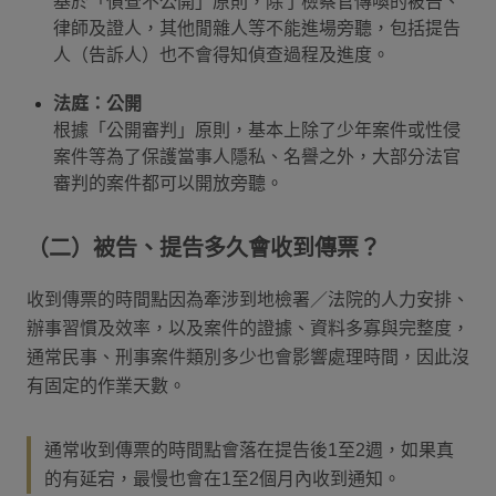
基於「偵查不公開」原則，除了檢察官傳喚的被告、
律師及證人，其他閒雜人等不能進場旁聽，包括提告
人（告訴人）也不會得知偵查過程及進度。
法庭：公開
根據「公開審判」原則，基本上除了少年案件或性侵
案件等為了保護當事人隱私、名譽之外，大部分法官
審判的案件都可以開放旁聽。
（二）被告、提告多久會收到傳票？
收到傳票的時間點因為牽涉到地檢署／法院的人力安排、
辦事習慣及效率，以及案件的證據、資料多寡與完整度，
通常民事、刑事案件類別多少也會影響處理時間，因此沒
有固定的作業天數。
通常收到傳票的時間點會落在提告後1至2週，如果真
的有延宕，最慢也會在1至2個月內收到通知。