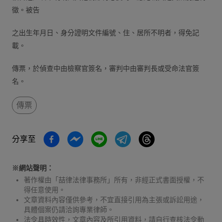
徵。被告
之出生年月日、身分證明文件編號、住、居所不明者，得免記
載。
傳票，於偵查中由檢察官簽名，審判中由審判長或受命法官簽
名。
傳票
分享至
※網站聲明：
著作權由「喆律法律事務所」所有，非經正式書面授權，不
得任意使用。
文章資料內容僅供參考，不宜直接引用為主張或訴訟用途，
具體個案仍請洽詢專業律師。
法令具時效性，文章內容及所引用資料，請自行查核法令動