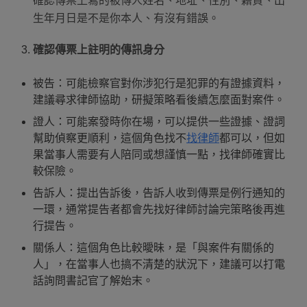
確認傳票上寫的被傳人姓名、地址、性別、籍貫、出
生年月日是不是你本人、有沒有錯誤。
確認傳票上註明的傳訊身分
被告：可能檢察官對你涉犯行是犯罪的有證據資料，
建議尋求律師協助，研擬策略看後續怎麼面對案件。
證人：可能案發時你在場，可以提供一些證據、證詞
幫助偵察更順利，這個角色找不
找律師
都可以，但如
果當事人需要有人陪同或想謹慎一點，找律師確實比
較保險。
告訴人：提出告訴後，告訴人收到傳票是例行通知的
一環，通常提告者都會先找好律師討論完策略後再進
行提告。
關係人：這個角色比較曖昧，是「與案件有關係的
人」，在當事人也搞不清楚的狀況下，建議可以打電
話詢問書記官了解始末。