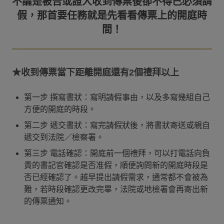
不論是被告或證人收到傳票後卻不得已必須請
假，那首要任務就是先看看傳票上的開庭時
★收到傳票當下距離開庭還有2個禮拜以上
第一步 撰寫書狀：寫明請假事由，以及多寫幾組自己
方便的開庭的時段。
第二步 遞交書狀：寫完請假狀後，將書狀寄送或親自
遞交到法院／檢察署。
第三步 電話確認：開庭前一個禮拜，可以打電話向負
責的書記官確認是否准假，順便詢問新的開庭時段是
否已經確認了。越早提出請假需求，通常都不會被為
難，若時段確認更改完畢，法院或地檢署會再寄出新
的傳票通知。