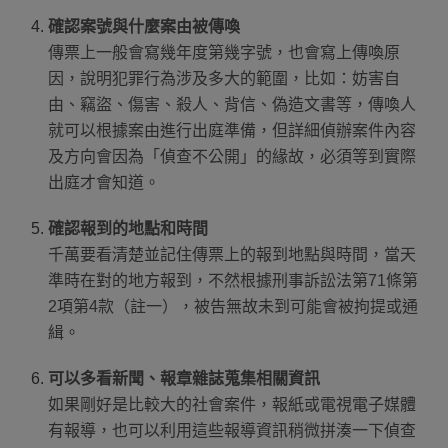
確認案號與什麼案由被傳喚
傳票上一般會寫幾年度第幾字號，也會寫上傳喚原
因，說明犯罪行為涉及多大的範圍，比如：妨害自
由、竊盜、傷害、殺人、背信、偽造文書等，傳喚人
就可以根據案由進行出庭準備，但詳細偵辦案件內容
及方向會因為「偵查不公開」的緣故，必須等到實際
出庭才會知道。
確認報到的地點和時間
千萬要看清楚並記住傳票上的報到地點與時間，當天
準時在對的地方報到，不然根據刑事訴訟法第71條第
2項第4款（註一），被告無故未到可能會被拘提或通
緝。
可以多看新聞、報章雜誌蒐集相關資訊
如果剛好是比較大的社會案件，報紙或電視電子媒體
有報導，也可以利用這些報導資訊稍微拼湊一下偵查