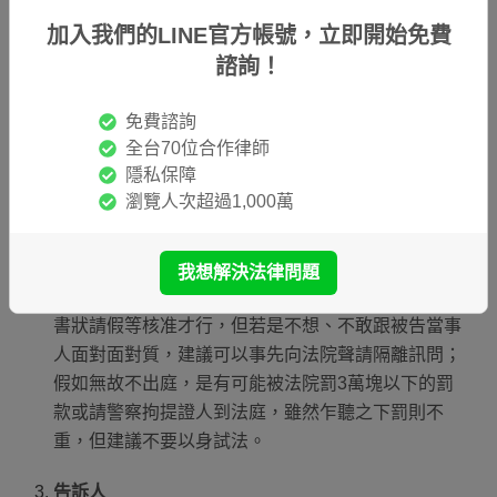
官就會直接發布通緝，即使被告委任律師出庭，只要
加入我們的LINE官方帳號，立即開始免費
法官認為有必要，被告當事人就必須出席。
諮詢！
民事、行政案件：相較於刑事，民事、行政案件的被
告若未出庭，法院不會進行拘提，只是人缺席，沒說
免費諮詢
法沒舉證也沒提出答辯書狀進行反駁或發表意見，可
全台70位合作律師
能在案情判決上會對被告較不利。
隱私保障
瀏覽人次超過1,000萬
證人
如果你在傳票上是以證人身分被傳喚，那也有義務要
我想解決法律問題
出庭，證人若有重要事情不能到，同樣也必須要檢附
書狀請假等核准才行，但若是不想、不敢跟被告當事
人面對面對質，建議可以事先向法院聲請隔離訊問；
假如無故不出庭，是有可能被法院罰3萬塊以下的罰
款或請警察拘提證人到法庭，雖然乍聽之下罰則不
重，但建議不要以身試法。
告訴人