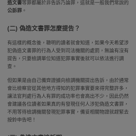
造文書
等罪都屬於非告訴乃論罪，這就是一般我們常說的
公訴罪
。
(二) 偽造文書罪怎麼提告？
有這樣的概念後，聰明的讀者就會知道，如果今天希望涉
犯偽造文書罪的行為人受到司法機關的處罰，無論有沒有
提告，只要檢調單位知道犯罪事實後就可以依法進行調
查。
但如果是由自己備齊證據向檢調機關提出告訴，由於通常
會比檢察官從其他地方得知的犯罪事實要來得完整許多，
讓法官判處行為人有罪的成功率也會高出不少，因此仍然
會建議各位讀者如果真的有發現任何人涉犯偽造文書罪，
不用等待檢調機關發現犯罪事實，備妥相關物證就趕緊去
按鈴申告吧！