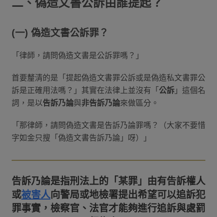
二、偽造文書公訴由誰提起？
(一) 偽造文書公訴罪？
「律師，請問偽造文書是公訴罪嗎？」
首要釐清的是「提起偽造文書罪公訴或是偽造私文書罪公
訴是正確用法嗎？」其實在法律上並沒有「
公訴
」這個名
詞，是以
告訴乃論
與
非告訴乃論
來做區分。
「那律師，請問偽造文書是告訴乃論罪嗎？（大家不要惜
字如金只搜「偽造文書告訴乃論」呀）」
告訴乃論是指刑法上的「某罪」由有告訴權人
或
被害人
向警局或地檢署提出希望可以追訴犯
罪事實，檢察官、法官才能夠進行追訴與處罰