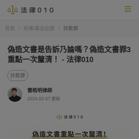
首頁
/
刑事/毒品犯罪
/
詐欺罪
偽造文書是告訴乃論嗎？偽造文書罪3
重點一次釐清！ - 法律010
詐欺罪
雷皓明律師
2024-02-07
更新