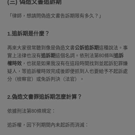
(三) 偽造文書追訴期
「律師，想請問偽造文書告訴期限有多久？」
1.追訴期是什麼？
再來大家很常聽到像是偽造文書
公訴追訴期
這種說法。事
實上法律也沒有
追訴期
這個名詞。依刑法第80條叫
追訴
權時效
，也就是如果我沒有在這段時間找到並起訴犯罪嫌
疑人，等追訴權時效完成後即便抓到人也要給予不起訴處
分（檢察官）或免訴判決（法官）。
2.偽造文書罪追訴期怎麼計算？
依據刑法第80條規定：
追訴權，因下列期間內未起訴而消滅：