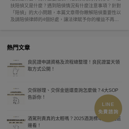
扶陪偵又是什麼？遇到陪偵情況有什麼注意事項？針對
「陪偵」的大小問題，本篇文章帶你瞭解陪偵重要性以
及請陪偵律師的4個好處，讓法律賦予你的權益不再睡
著！
熱門文章
良民證申請資格及流程總整理！良民證當天領
取方式公開！
交保辦理、交保金退還查詢怎麼做？4大SOP
告訴你！
LINE
免費諮詢
酒駕刑責真的太輕嗎？2025酒測標準、罰則這
邊看！