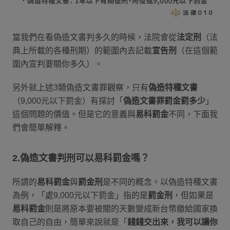
當我們在看偽造文書判多久的時候，法院會從
法定刑
（法
典上所載的各種刑期）的範圍內去記載
宣告刑
（在這個範
圍內宣判要關你多久）。
另外就上述3類偽造文書罪觀察，只有
偽造特種文書
（9,000元以下罰金）有探討「
偽造文書罪罰金罰多少
」
這個問題的價值。但是它的意義與
易科罰金
不同，下面我
們會簡單解釋。
2.偽造文書判刑可以易科罰金嗎？
所謂的
易科罰金
與
罰金刑
是不同的概念。以偽造特種文書
為例，「處9,000元以下罰金」指的是
罰金刑
，但如果是
易科罰金
則是將原本要被關的天數變成新台幣繳給國家換
取自己的自由，簡單來說就是「
錢錢交出來，我可以讓你