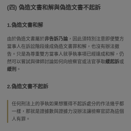
(四) 偽造文書和解與偽造文書不起訴
1.偽造文書和解
由於偽造文書屬於
非告訴乃論
，因此須特別注意即便雙方
當事人在訴訟階段達成偽造文書罪和解，也沒有辦法撤
告。只是為尊重雙方當事人就爭執事項已經達成和解，仍
然可以嘗試與律師討論如何向檢察官或法官爭取
緩起訴
或
緩刑
。
2.偽造文書不起訴
任何刑法上的爭執如果想獲得不起訴處分的作法幾乎都
一樣，那就是證據數與證據力沒辦法讓檢察官認為這個
人有罪。