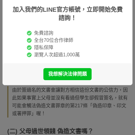
加入我們的LINE官方帳號，立即開始免費
其實偽造文書是刑法法典裡的1個章節，正確的說法是
諮詢！
「
第15章 偽造文書印文罪
」。除了前面說明的第210條
到第212條以外，還有第213條到第220條都算在偽造文
免費諮詢
書印文罪的範圍裡，像是
偽造公文書
與
公務員偽造文書
就
全台70位合作律師
是兩種不同的偽造文書罪別，
偽造他人簽名
也是其中1
隱私保障
例。
瀏覽人次超過1,000萬
小時候大家是不是都曾經因為怕父母發現考試考不好，所
以偷偷用父母的印章蓋自己的成績單呢？
我想解決法律問題
由於簽過名的文書會讓對方相信這份文書的公信力，因
此如果事實上父母並沒有看過但學生卻假冒簽名，就有
可能會觸法偽造文書罪章的第217條「偽造印章、印文
或署押罪」喔！
(二) 父母過世領錢 偽造文書嗎？