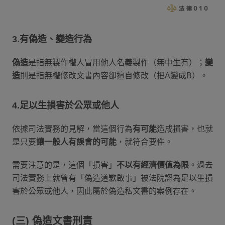
3.有偽造、變造行為
偽造
是指無製作權人冒用他人名義製作（無中生有）；
變
造
則是指無權修改文書內容卻擅自修改（把A變成B）。
4.足以生損害於公眾或他人
依據司法實務的見解，當這個行為
有可能
造成損害，也就
是只要
讓一般人有誤會的可能
，就符合要件。
需要注意的是，這個「損害」
不以有經濟價值為限
。過去
司法實務上就曾有「偽造道歉啟事」被法院認為足以生損
害於公眾或他人，因此屬於偽造私文書的案例存在。
(三) 偽造文書刑責