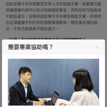
因此如果今天你想要控告某人涉犯偽造文書，就要盡可能
地讓證據內容可以充分到說服檢察官，否則就有可能換來
不起訴處分；反過來說如果今天你被告偽造文書，同樣地
也必須要讓不利於你的相關事證都有一個合情合理的說
法，才有可能換來不起訴處分。
「
什麼！你不知道該怎麼做才可以說服檢察官？
」
需要專業協助嗎？
沒關係！給予有認真把文章看完的讀者最佳福利！如果什
麼都沒做卻挨告偽造文書，想知道擬定什麼樣的法律策略
才可以獲得不起訴處分嗎？記得參考文末的
免費
法律諮
詢
，我們的專業團隊將根據你的情況與需求，為你安排最
適合的律師人選。
三、偽造文書案例分享
(一) 偽造文書簽名