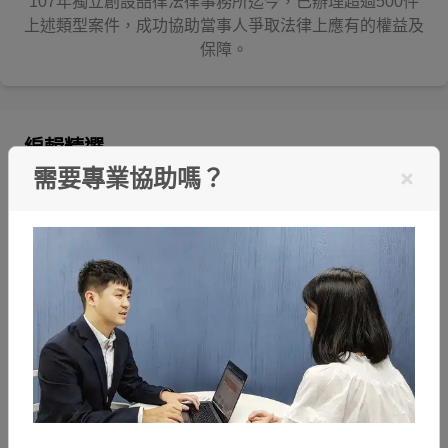
107年獨立創設喆律法律事務所迄今，已辦理超過500件
上述類型案件，成功協助當事人爭取法律上應有的權益及
保障。
編輯精選
需要專業協助嗎？
偽造貨幣會被關嗎？收到假鈔怎麼辦？刑責＆處理步驟