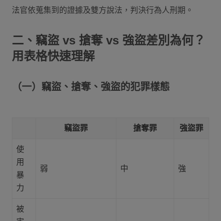
法官依蒐集到的證據及雙方說法，判決行為人刑期。
二、竊盜 vs 搶奪 vs 強盜差別為何？
用表格快速理解
（一）竊盜、搶奪、強盜的犯罪樣態
竊盜罪
搶奪罪
強盜罪
使
用
弱
中
強
暴
力
被