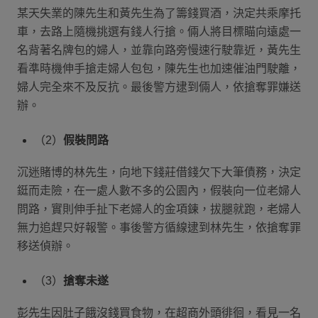
某天失業的陳先生和黃先生為了籌錢買酒，決定共乘摩托
車，去路上隨機挑選有錢人行搶。倆人將目標瞄向遠處一
名背著名牌包的婦人，並靠向路旁慢速行駛靠近，黃先生
看準時機伸手搶走婦人包包，陳先生也加速催油門駛離，
婦人完全來不及反抗。最後警方逮到倆人，依搶奪罪嫌送
辦。
（2）
假裝問路
沉迷賭博的林先生，向地下錢莊借錢欠下大筆債務，決定
鋌而走險，在一處人數不多的公園內，假裝向一位老婦人
問路，實則伸手扯下老婦人的金項鍊，拔腿就跑，老婦人
無力追趕只好報警。事後警方循線逮到林先生，依搶奪罪
移送偵辦。
（3）
搶奪未遂
彭先生因肚子餓沒錢買食物，在超商外頭徘徊，看見一名