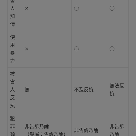
害
人
✕
◯
◯
知
情
使
用
✕
◯
◯
暴
力
被
害
無法反
人
無
不及反抗
抗
反
抗
犯
罪
非告訴乃論
非告訴
非告訴乃論
類
（親屬：告訴乃論）
乃論