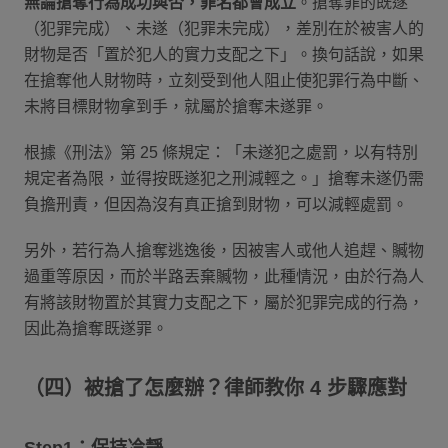
無論搶奪行為成功與否，罪名都會成立
。搶奪罪的既遂
（犯罪完成）、未遂（犯罪未完成），差別在於被害人的
財物是否「置於犯人的實力支配之下」。換句話說，如果
在搶奪他人財物時，立刻受到他人阻止使犯罪行為中斷、
未將目標財物拿到手，就屬於搶奪未遂罪。
根據《刑法》第 25 條規定：「未遂犯之處罰，以有特別
規定者為限，並得按既遂犯之刑減輕之。」搶奪未遂仍需
負擔刑責，但因為沒有真正搶到財物，可以減輕處罰。
另外，若行為人搶奪逃逸後，因被害人或他人追趕、贓物
過重等原因，而於半路丟棄贓物，此種情況，由於行為人
有將該財物置於其實力支配之下，屬於犯罪完成的行為，
因此為搶奪既遂罪。
（四）被搶了怎麼辦？律師教你 4 步驟應對
Step1：保持冷靜