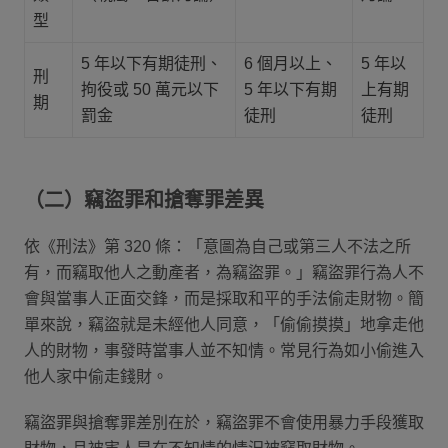
型
5 年以下有期徒刑、
6 個月以上、
5 年以
刑
拘役或 50 萬元以下
5 年以下有期
上有期
期
罰金
徒刑
徒刑
（二）竊盜罪和搶奪罪差異
依《刑法》第 320 條：「意圖為自己或第三人不法之所
有，而竊取他人之動產者，為竊盜罪。」竊盜罪行為人不
會與當事人正面交鋒，而是採取和平的手法偷走財物。簡
單來說，竊盜就是未經他人同意，「偷偷摸摸」地拿走他
人的財物，事發時當事人並不知情。常見行為如小偷進入
他人家中偷走錢財。
竊盜罪與搶奪罪差別在於，竊盜罪不會使用暴力手段獲取