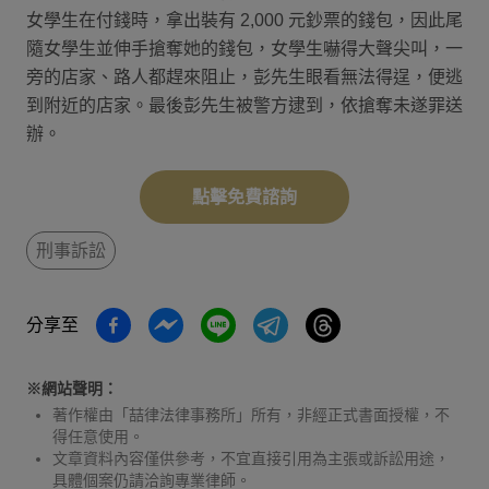
女學生在付錢時，拿出裝有 2,000 元鈔票的錢包，因此尾
隨女學生並伸手搶奪她的錢包，女學生嚇得大聲尖叫，一
旁的店家、路人都趕來阻止，彭先生眼看無法得逞，便逃
到附近的店家。最後彭先生被警方逮到，依搶奪未遂罪送
辦。
點擊免費諮詢
刑事訴訟
分享至
※網站聲明：
著作權由「喆律法律事務所」所有，非經正式書面授權，不
得任意使用。
文章資料內容僅供參考，不宜直接引用為主張或訴訟用途，
具體個案仍請洽詢專業律師。