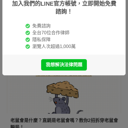
加入我們的LINE官方帳號，立即開始免費
一次看
諮詢！
偽造貨幣是什麼？偽造貨幣有哪些構成要件？偽造貨幣
罪會被關嗎？行使偽造貨幣也算詐欺嗎？本文將帶你了
免費諮詢
解偽造貨幣會觸犯的刑責，並告訴你收到假鈔時應該怎
全台70位合作律師
麼處理，來保護自己也避免觸法！
隱私保障
瀏覽人次超過1,000萬
我想解決法律問題
老鼠會是什麼？直銷是老鼠會嗎？教你2招拆穿老鼠會
騙局！