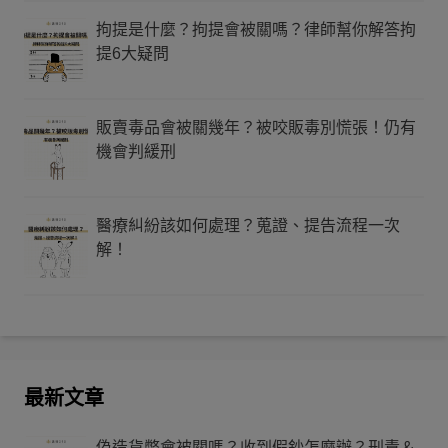
拘提是什麼？拘提會被關嗎？律師幫你解答拘
提6大疑問
販賣毒品會被關幾年？被咬販毒別慌張！仍有
機會判緩刑
醫療糾紛該如何處理？蒐證、提告流程一次
解！
最新文章
偽造貨幣會被關嗎？收到假鈔怎麼辦？刑責＆