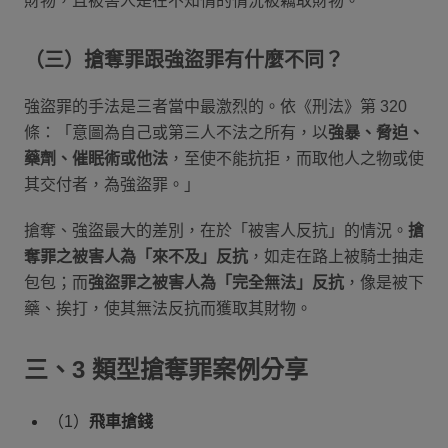
財物，且被害人是在不知情的情況被竊取財物。
（三）搶奪罪跟強盜罪有什麼不同？
強盜罪的手法是三者當中最激烈的。依《刑法》第 320
條：「意圖為自己或第三人不法之所有，以
強暴、脅迫、
藥劑、催眠術或他法
，至使不能抗拒，而取他人之物或使
其交付者，為強盜罪。」
搶奪、強盜最大的差別，在於「被害人反抗」的情況。
搶
奪罪之被害人為「來不及」反抗
，如走在路上被騎士抽走
包包；而
強盜罪之被害人為「完全無法」反抗
，像是被下
藥、挨打，使其無法反抗而獲取其財物。
三、3 類型搶奪罪案例分享
（1）
飛車搶錢