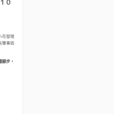
小花發現
有肇事逃
穩腳步，