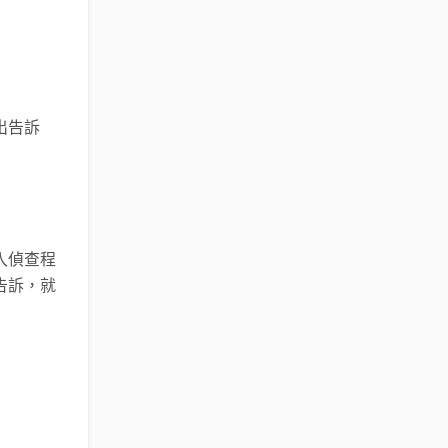
出告訴
入偵查程
告訴，就