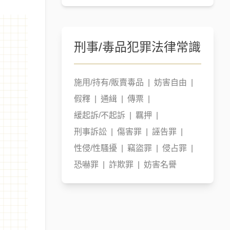
公司之相關爭議。訴訟方面擅長處
理家事及繼承案件，自107年獨立
創設喆律法律事務所迄今，已辦理
刑事/毒品犯罪
法律常識
超過500件上述類型案件，成功協
助當事人爭取法律上應有的權益及
保障。
施用/持有/販賣毒品
|
妨害自由
|
假釋
|
通緝
|
傳票
|
緩起訴/不起訴
|
羈押
|
刑事訴訟
|
傷害罪
|
誣告罪
|
性侵/性騷擾
|
竊盜罪
|
侵占罪
|
恐嚇罪
|
詐欺罪
|
妨害名譽